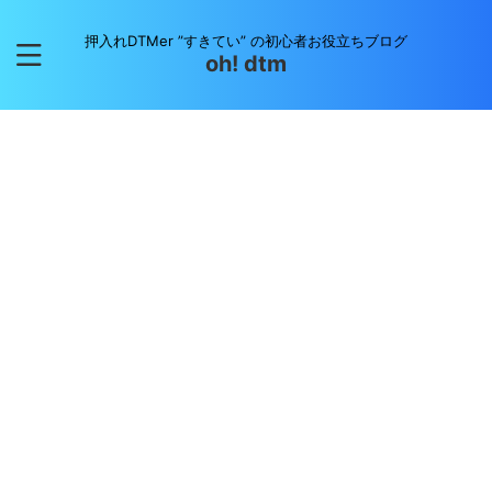
押入れDTMer ”すきてい” の初心者お役立ちブログ
oh! dtm