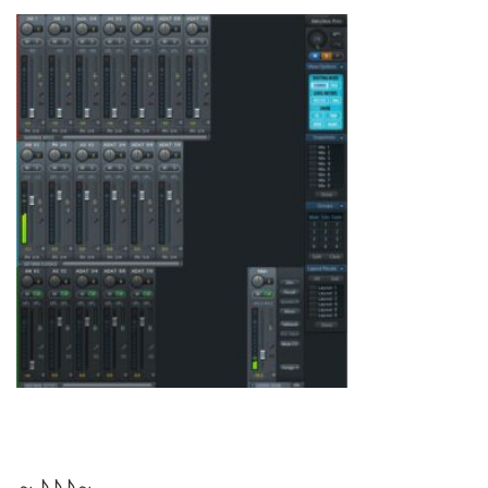
～♪♪♪～