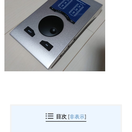
目次
[
非表示
]