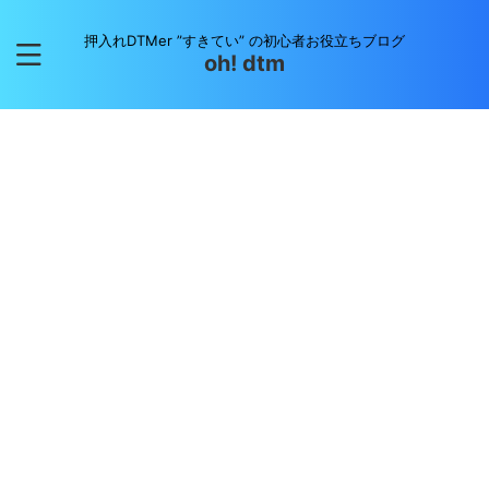
押入れDTMer ”すきてい” の初心者お役立ちブログ
oh! dtm